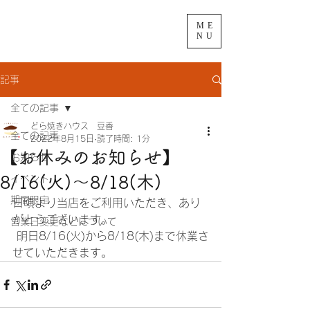
ME
NU
記事
全ての記事
どら焼きハウス 豆香
全ての記事
2022年8月15日
読了時間: 1分
【お休みのお知らせ】
お知らせ
8/16(火)～8/18(木)
イベント
期間限定
日頃より当店をご利用いただき、あり
がとうございます。
営業日変更などについて
 明日8/16(火)から8/18(木)まで休業さ
せていただきます。