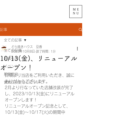
ME
NU
記事
全ての記事
どら焼きハウス 豆香
全ての記事
2023年10月8日
読了時間: 1分
10/13(金)、リニューアル
お知らせ
オープン！
イベント
期間限定
日頃より当店をご利用いただき、誠に
ありがとうございます。
営業日変更などについて
2月より行なっていた店舗改装が完了
し、2023/10/13(金)にリニューアル
オープンします！
リニューアルオープン記念として、
10/13(金)～10/17(火)の期間中